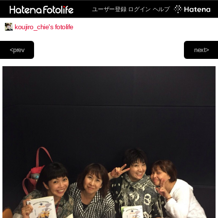
ユーザー登録
ログイン
ヘルプ
koujiro_chie's fotolife
<prev
next>