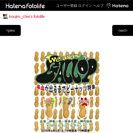
ユーザー登録
ログイン
ヘルプ
koujiro_chie's fotolife
<prev
next>