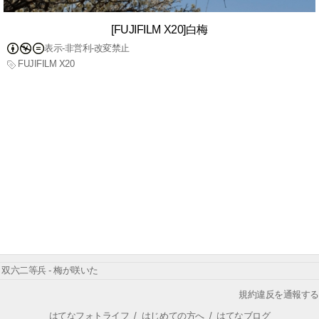
[FUJIFILM X20]白梅
表示-非営利-改変禁止
FUJIFILM X20
双六二等兵 - 梅が咲いた
規約違反を通報する
はてなフォトライフ
/
はじめての方へ
/
はてなブログ