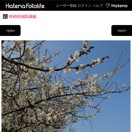
ユーザー登録
ログイン
ヘルプ
時時徘徊寫眞帖
<prev
next>