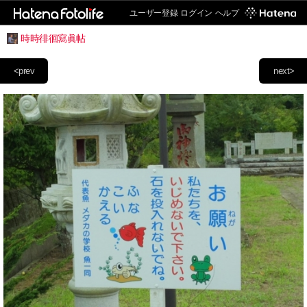
ユーザー登録
ログイン
ヘルプ
時時徘徊寫眞帖
<prev
next>