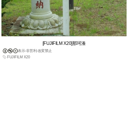
[FUJIFILM X20]那珂湊
表示-非営利-改変禁止
FUJIFILM X20