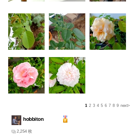
1
2
3
4
5
6
7
8
9
next>
hobbiton
2,254 枚