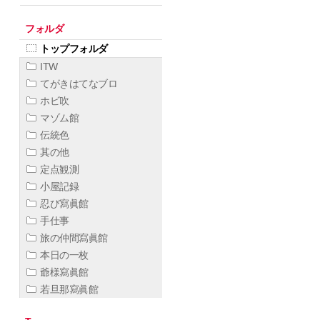
フォルダ
トップフォルダ
ITW
てがきはてなブロ
ホビ吹
マゾム館
伝統色
其の他
定点観測
小屋記録
忍び寫眞館
手仕事
旅の仲間寫眞館
本日の一枚
爺様寫眞館
若旦那寫眞館