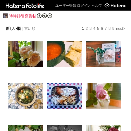
ユーザー登録
ログイン
ヘルプ
時時徘徊寫眞帖
新しい順
|
古い順
1
2
3
4
5
6
7
8
9
next>