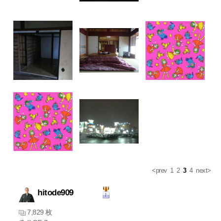
<prev
1
2
3
4
next>
hitode909
7,829 枚