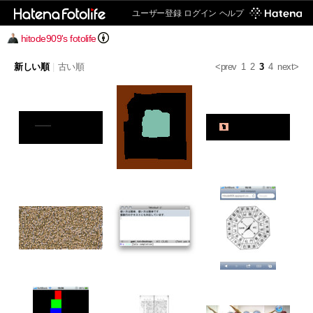
ユーザー登録
ログイン
ヘルプ
hitode909's fotolife
新しい順
|
古い順
<prev
1
2
3
4
next>