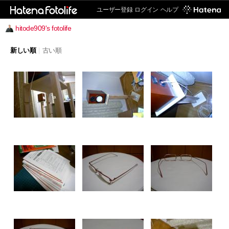
ユーザー登録
ログイン
ヘルプ
hitode909's fotolife
新しい順
|
古い順