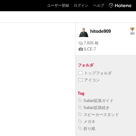
ユーザー登録
ログイン
ヘルプ
hitode909
7,826 枚
ILCE-7
フォルダ
トップフォルダ
アイコン
Tag
Safari拡張ガイド
Safari拡張続き
スピーカースタンド
メガネ
折り紙