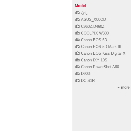
Model
なし
ASUS_X00QD
C960Z,D460Z
COOLPIX W300
Canon EOS 5D
Canon EOS 5D Mark III
Canon EOS Kiss Digital X
Canon IXY 10S
Canon PowerShot A80
D903i
DC-S1R
more