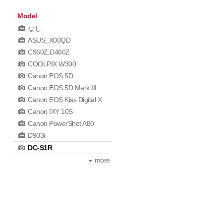
Model
なし
ASUS_X00QD
C960Z,D460Z
COOLPIX W300
Canon EOS 5D
Canon EOS 5D Mark III
Canon EOS Kiss Digital X
Canon IXY 10S
Canon PowerShot A80
D903i
DC-S1R
more