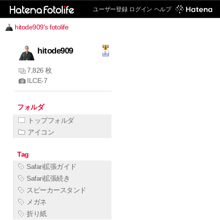
ユーザー登録
ログイン
ヘルプ
hitode909's fotolife
hitode909
7,826 枚
ILCE-7
フォルダ
トップフォルダ
アイコン
Tag
Safari拡張ガイド
Safari拡張続き
スピーカースタンド
メガネ
折り紙