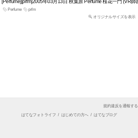
[Perfume][prfm]2005年03月13日 秋葉原 Perfume 桜花一門 (VR師匠
Perfume
prfm
オリジナルサイズを表示
規約違反を通報する
はてなフォトライフ
/
はじめての方へ
/
はてなブログ