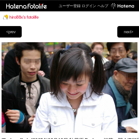
ユーザー登録
ログイン
ヘルプ
hiro88x's fotolife
<prev
next>