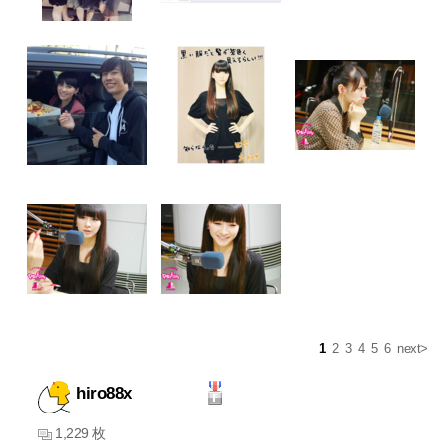
1
2
3
4
5
6
next>
hiro88x
1,229 枚