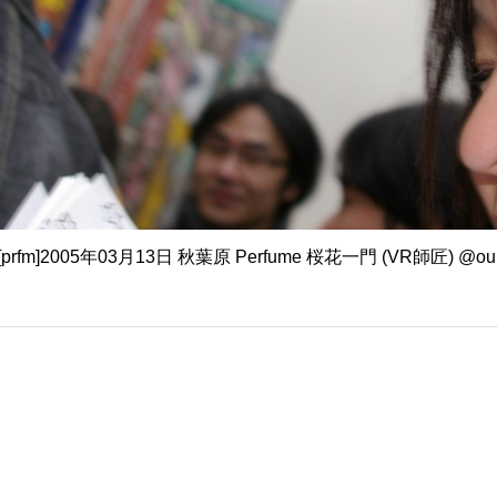
e][prfm]2005年03月13日 秋葉原 Perfume 桜花一門 (VR師匠) @ouk