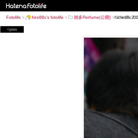
Fotolife
>
hiro88x's fotolife
>
雑多Perfume(公開)
>
<prev