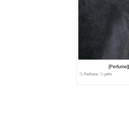
[Perfum
Perfume
prfm