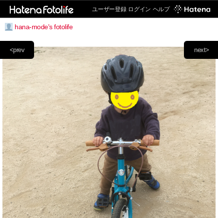
ユーザー登録
ログイン
ヘルプ
hana-mode's fotolife
<prev
next>