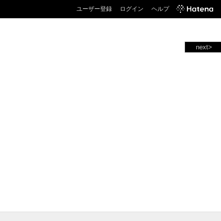
ユーザー登録
ログイン
ヘルプ
next>