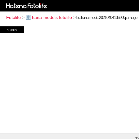
Fotolife
>
hana-mode's fotolife
>
<prev
T