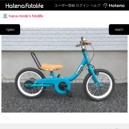
ユーザー登録
ログイン
ヘルプ
hana-mode's fotolife
<prev
next>