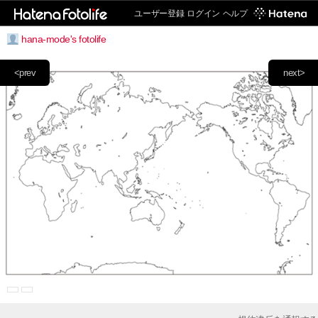
ユーザー登録
ログイン
ヘルプ
hana-mode's fotolife
<prev
next>