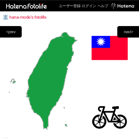
ユーザー登録
ログイン
ヘルプ
hana-mode's fotolife
<prev
next>