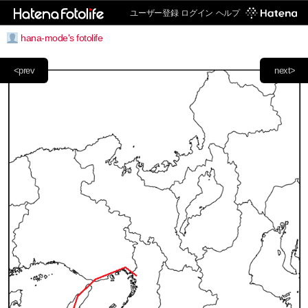
ユーザー登録
ログイン
ヘルプ
hana-mode's fotolife
<prev
next>