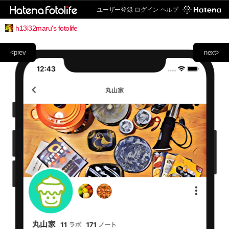
ユーザー登録
ログイン
ヘルプ
h13i32maru's fotolife
<prev
next>