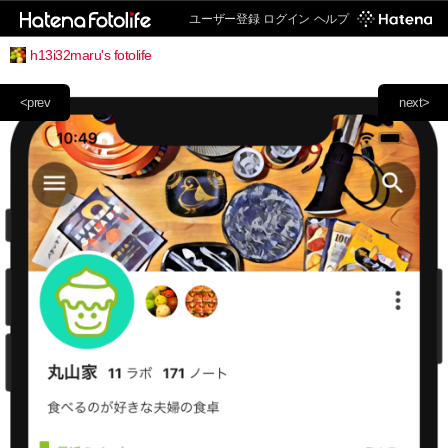
ユーザー登録
ログイン
ヘルプ
h13i32maru's fotolife
<prev
next>