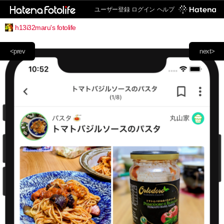
ユーザー登録
ログイン
ヘルプ
h13i32maru's fotolife
<prev
next>