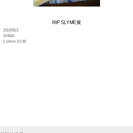
RIP SLYME展
20100921
SH06A
5.10mm f/2.80