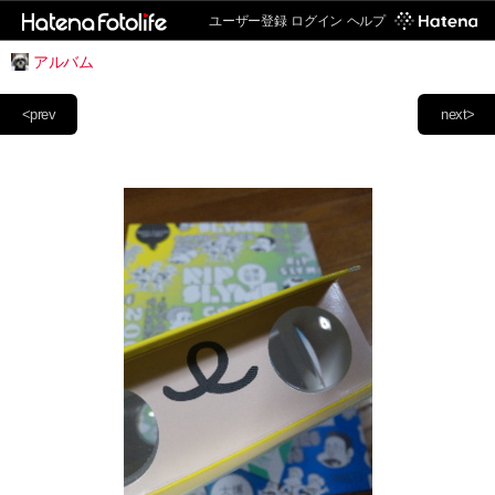
ユーザー登録
ログイン
ヘルプ
アルバム
<prev
next>