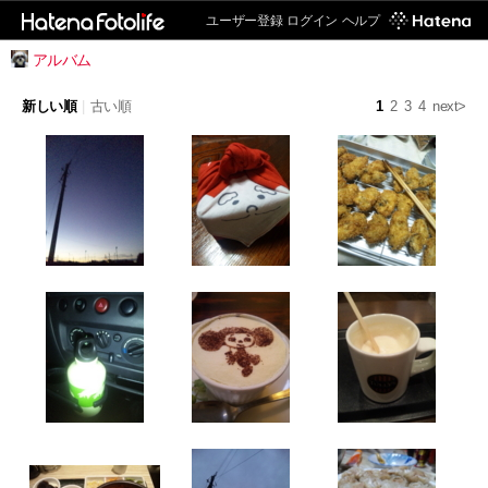
ユーザー登録
ログイン
ヘルプ
アルバム
新しい順
|
古い順
1
2
3
4
next>