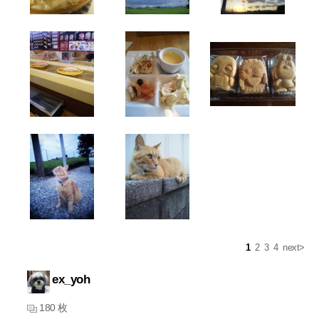
1
2
3
4
next>
ex_yoh
180 枚