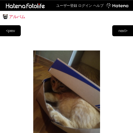
ユーザー登録
ログイン
ヘルプ
アルバム
<prev
next>