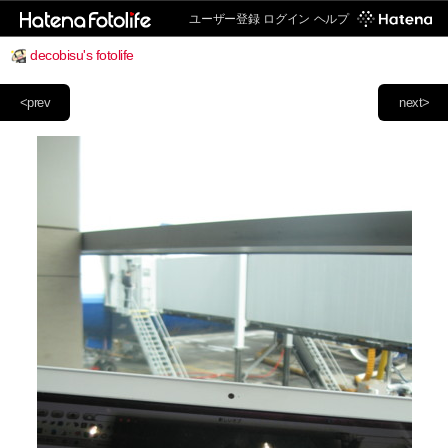
ユーザー登録
ログイン
ヘルプ
decobisu's fotolife
<prev
next>