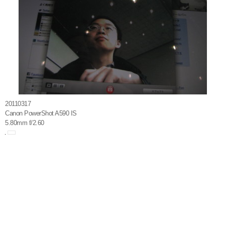
20110317
Canon PowerShot A590 IS
5.80mm f/2.60