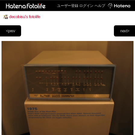
ユーザー登録
ログイン
ヘルプ
decobisu's fotolife
<prev
next>