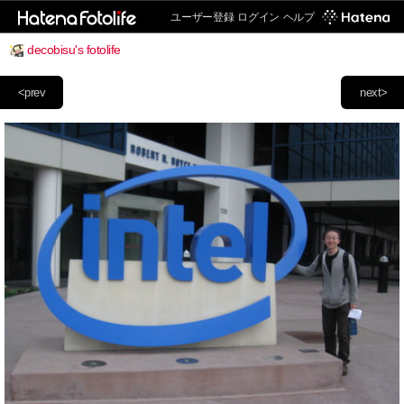
ユーザー登録
ログイン
ヘルプ
decobisu's fotolife
<prev
next>