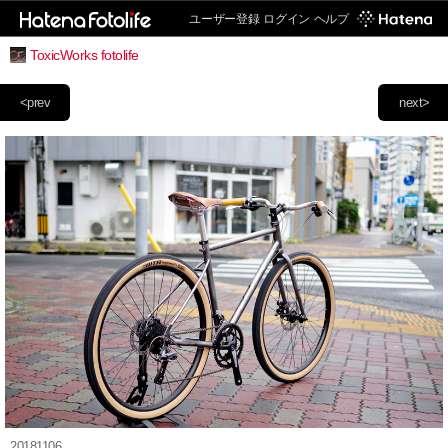
ユーザー登録
ログイン
ヘルプ
ToxicWorks fotolife
<prev
next>
20181106