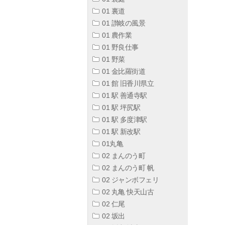
01 裏道
01 讃岐の風景
01 農作業
01 野良仕事
01 野菜
01 金比羅街道
01 館 旧香川県立
01 駅 善通寺駅
01 駅 坪尻駅
01 駅 多度津駅
01 駅 新改駅
01丸亀
02 まんのう町
02 まんのう町 帆
02 ジャンボフェリ
02 丸亀 快天山古
02 仁尾
02 坂出