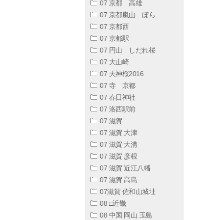
07 京都 高雄
07 京都嵐山 ぼら
07 京都西
07 京都駅
07 円山 しだれ桜
07 大山崎
07 天神桜2016
07 寺 京都
07 春日神社
07 洛西駅前
07 滋賀
07 滋賀 大津
07 滋賀 大溝
07 滋賀 彦根
07 滋賀 近江八幡
07 滋賀 高島
07滋賀 佐和山城址
08 □近畿
08 中国 岡山 玉島