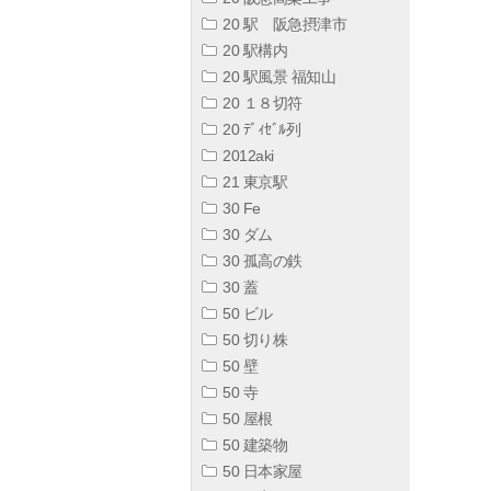
20 駅 阪急摂津市
20 駅構内
20 駅風景 福知山
20 １８切符
20 ﾃﾞｨｾﾞﾙ列
2012aki
21 東京駅
30 Fe
30 ダム
30 孤高の鉄
30 蓋
50 ビル
50 切り株
50 壁
50 寺
50 屋根
50 建築物
50 日本家屋