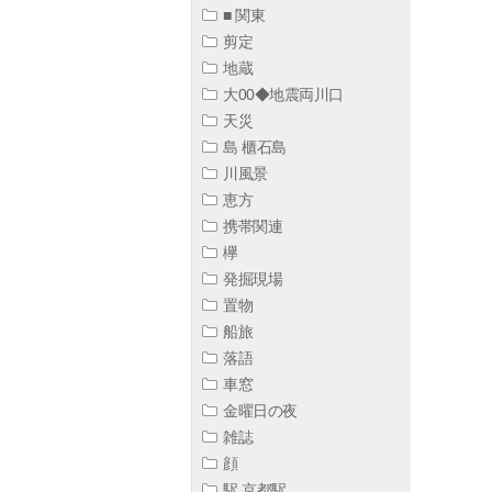
■ 関東
剪定
地蔵
大00◆地震両川口
天災
島 櫃石島
川風景
恵方
携帯関連
欅
発掘現場
置物
船旅
落語
車窓
金曜日の夜
雑誌
顔
駅 京都駅