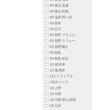
09 東北 塩釜
09 東北 松島
09 滋賀 関ヶ原
09 熊本
09 石川
09 長野 プラぶら
09 長野 ラフォー
09 長野諏訪
09 鳥取
09 鳥取 砂丘
10 城 松本
10 城 熊本
111 トライアル
1518 イーワ
18 上野
18 中国
18 中国 岡山 駅前
18 九州