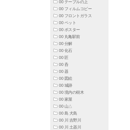
00 テーブルの上
00 フィルムコピー
00 フロントガラス
00 ペット
00 ポスター
00 丸亀駅前
00 分解
00 化石
00 匠
00 呑
00 器
00 図絵
00 城跡
00 境内の樹木
00 家屋
00 山△
00 島 犬島
00 川 吉野川
00 川 土器川