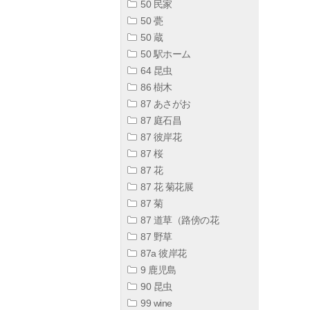
50 民家
50 甍
50 蔵
50 駅ホーム
64 昆虫
86 樹木
87 あさがお
87 庭石昌
87 彼岸花
87 桜
87 花
87 花 菊花展
87 菊
87 道草（路傍の花
87 野草
87a 彼岸花
9 鹿児島
90 昆虫
99 wine