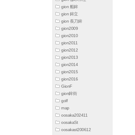
gion 船鉾
gion 鉾立
gion 長刀鉾
gion2009
gion2010
gion2011
gion2012
gion2013
gion2014
gion2015
gion2016
GionF
gion鉾街
golf
map
oosaka202411
oosakaSt
oosakast200612