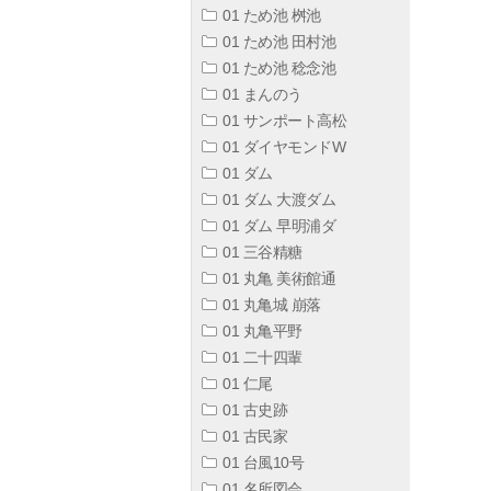
01 ため池 桝池
01 ため池 田村池
01 ため池 稔念池
01 まんのう
01 サンポート高松
01 ダイヤモンドW
01 ダム
01 ダム 大渡ダム
01 ダム 早明浦ダ
01 三谷精糖
01 丸亀 美術館通
01 丸亀城 崩落
01 丸亀平野
01 二十四輩
01 仁尾
01 古史跡
01 古民家
01 台風10号
01 名所図会