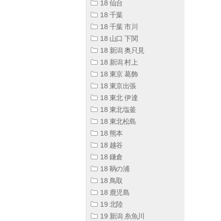
18 仙台
18 千葉
18 千葉 市川
18 山口 下関
18 新潟 奥只見
18 新潟 村上
18 東京 葛飾
18 東京出張
18 東北 伊達
18 東北塩釜
18 東北松島
18 熊本
18 越谷
18 鎌倉
18 鞆の浦
18 鳥取
18 鹿児島
19 北陸
19 新潟 糸魚川