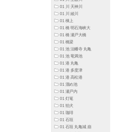
01 川 天神川
01 川 綾川
01 棟上
01 橋 明石海峡大
01 橋 瀬戸大橋
01 橋梁
01 池 法幡寺 丸亀
01 池 竜満池
01 港 丸亀
01 港 多度津
01 港 高松港
01 溜め池
01 瀬戸内
01 灯篭
01 狛犬
01 珈琲
01 石垣
01 石垣 丸亀城 崩