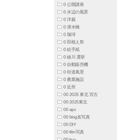
0 公開講座
0 水辺の風景
0 洋裁
0 潜水橋
0 珈琲
0 田植え祭
0 絵手紙
0 綾川 選挙
0 自動販売機
0 街道風景
0 農業施設
0 近所
00 2025 東北 宮古
00 2025東北
00 apc
00 blog友写真
00 DIY
00 film写真
00 kuu