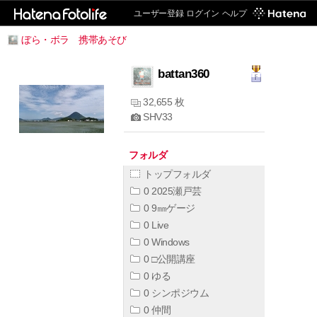
ユーザー登録
ログイン
ヘルプ
ぼら・ボラ 携帯あそび
battan360
32,655 枚
SHV33
フォルダ
トップフォルダ
0 2025瀬戸芸
0 9㎜ゲージ
0 Live
0 Windows
0 □公開講座
0 ゆる
0 シンポジウム
0 仲間