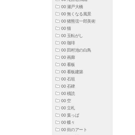
00 瀬戸大橋
00 無くなる風景
00 猪熊弦一郎美術
00 猫
00 玉転がし
00 珈琲
00 田村池の白鳥
00 画廊
00 看板
00 看板建築
00 石垣
00 石碑
00 積読
00 空
00 立札
00 葉っぱ
00 蝶々
00 街のアート