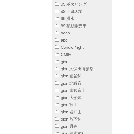
99 ポタリング
99 工事現場
99 洪水
99 移動販売車
aeon
apc
Candle Night
CMﾛｹ
gion
gion 久保田御簾堂
gion 函谷鉾
gion 北観音
gion 南観音山
gion 大船鉾
gion 宵山
gion 岩戸山
gion 放下鉾
gion 月鉾
gion 梛木神社