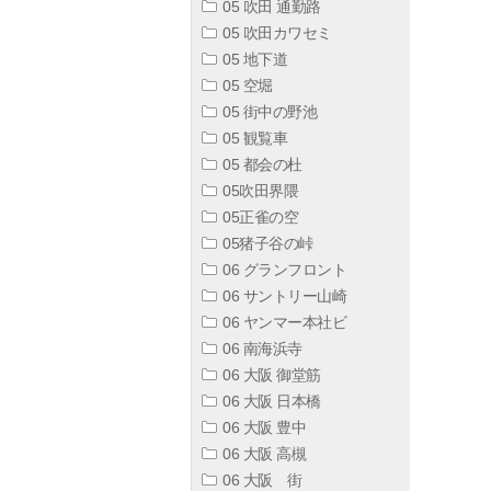
05 吹田 通勤路
05 吹田カワセミ
05 地下道
05 空堀
05 街中の野池
05 観覧車
05 都会の杜
05吹田界隈
05正雀の空
05猪子谷の峠
06 グランフロント
06 サントリー山崎
06 ヤンマー本社ビ
06 南海浜寺
06 大阪 御堂筋
06 大阪 日本橋
06 大阪 豊中
06 大阪 高槻
06 大阪 街