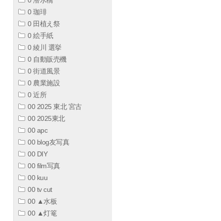
0 珈琲
0 田植え祭
0 絵手紙
0 綾川 選挙
0 自動販売機
0 街道風景
0 農業施設
0 近所
00 2025 東北 宮古
00 2025東北
00 apc
00 blog友写真
00 DIY
00 film写真
00 kuu
00 tv cut
00 ▲水板
00 ▲灯篭