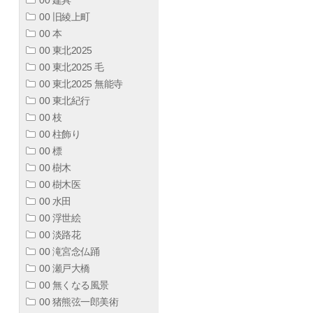
00 旧綾上町
00 本
00 東北2025
00 東北2025 毛
00 東北2025 無能寺
00 東北紀行
00 枝
00 柱飾り
00 標
00 樹木
00 樹木医
00 水田
00 浮世絵
00 淡路花
00 滝宮念仏踊
00 瀬戸大橋
00 無くなる風景
00 猪熊弦一郎美術