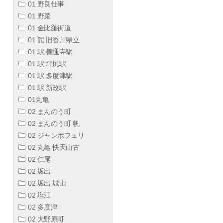
01 野良仕事
01 野菜
01 金比羅街道
01 館 旧香川県立
01 駅 善通寺駅
01 駅 坪尻駅
01 駅 多度津駅
01 駅 新改駅
01丸亀
02 まんのう町
02 まんのう町 帆
02 ジャンボフェリ
02 丸亀 快天山古
02 仁尾
02 坂出
02 坂出 城山
02 塩江
02 多度津
02 大野原町