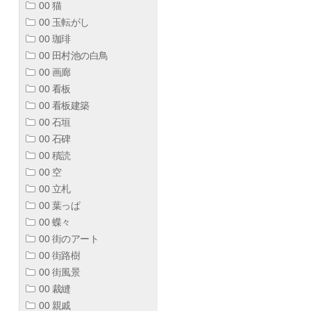
00 猫
00 玉転がし
00 珈琲
00 田村池の白鳥
00 画廊
00 看板
00 看板建築
00 石垣
00 石碑
00 積読
00 空
00 立札
00 葉っぱ
00 蝶々
00 街のアート
00 街路樹
00 街風景
00 裁縫
00 親戚