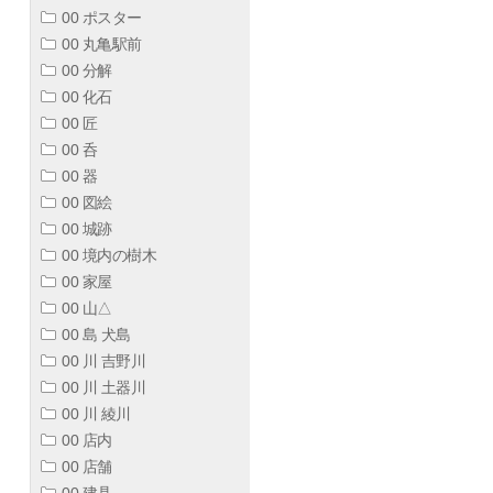
00 ポスター
00 丸亀駅前
00 分解
00 化石
00 匠
00 呑
00 器
00 図絵
00 城跡
00 境内の樹木
00 家屋
00 山△
00 島 犬島
00 川 吉野川
00 川 土器川
00 川 綾川
00 店内
00 店舗
00 建具