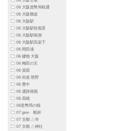
06 大阪造幣局桜通
06 大阪難波
06 大阪駅
06 大阪駅前風景
06 大阪駅南側
06 大阪駅高架下
06 岡田浦
06 建物 大阪
06 梅田の主
06 箕面
06 街道 熊野
06 豊中
06 遺跡発掘
06 高槻
06造幣局の桜
07 gion 船鉾
07 京都 △寺
07 京都 △神社