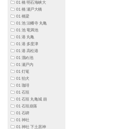
01 橋 明石海峡大
01 橋 瀬戸大橋
01 橋梁
01 池 法幡寺 丸亀
01 池 竜満池
01 港 丸亀
01 港 多度津
01 港 高松港
01 溜め池
01 瀬戸内
01 灯篭
01 狛犬
01 珈琲
01 石垣
01 石垣 丸亀城 崩
01 石垣崩落
01 石碑
01 神社
01 神社 下土居神