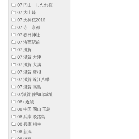
07 円山 しだれ桜
07 大山崎
07 天神桜2016
07 寺 京都
07 春日神社
07 洛西駅前
07 滋賀
07 滋賀 大津
07 滋賀 大溝
07 滋賀 彦根
07 滋賀 近江八幡
07 滋賀 高島
07滋賀 佐和山城址
08 □近畿
08 中国 岡山 玉島
08 兵庫 淡路島
08 兵庫 相生
08 新潟
08 淡路