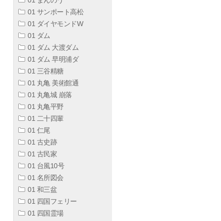
01 サンポート高松
01 ダイヤモンドW
01 ダム
01 ダム 大渡ダム
01 ダム 早明浦ダ
01 三谷精糖
01 丸亀 美術館通
01 丸亀城 崩落
01 丸亀平野
01 二十四輩
01 仁尾
01 古史跡
01 古民家
01 台風10号
01 名所図会
01 和三盆
01 四国フェリー
01 四国霊場