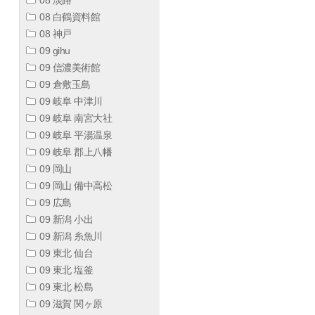
08 白鶴資料館
08 神戸
09 gihu
09 信濃美術館
09 倉敷玉島
09 岐阜 中津川
09 岐阜 南宮大社
09 岐阜 平湯温泉
09 岐阜 郡上八幡
09 岡山
09 岡山 備中高松
09 広島
09 新潟 小出
09 新潟 糸魚川
09 東北 仙台
09 東北 塩釜
09 東北 松島
09 滋賀 関ヶ原