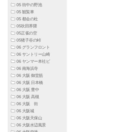
05 街中の野池
05 観覧車
05 都会の杜
05吹田界隈
05正雀の空
05猪子谷の峠
06 グランフロント
06 サントリー山崎
06 ヤンマー本社ビ
06 南海浜寺
06 大阪 御堂筋
06 大阪 日本橋
06 大阪 豊中
06 大阪 高槻
06 大阪 街
06 大阪城
06 大阪天保山
06 大阪水辺風景
06 大阪空港