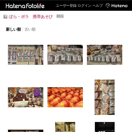
ユーザー登録
ログイン
ヘルプ
ぼら・ボラ 携帯あそび
新しい順
|
古い順