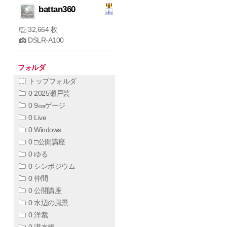
battan360
32,664 枚
DSLR-A100
フォルダ
トップフォルダ
0 2025瀬戸芸
0 9㎜ゲージ
0 Live
0 Windows
0 □公開講座
0 ゆる
0 シンポジウム
0 仲間
0 公開講座
0 水辺の風景
0 洋裁
0 潜水橋