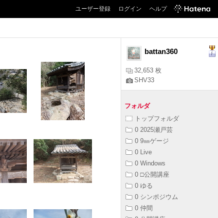
ユーザー登録
ログイン
ヘルプ
battan360
32,653 枚
SHV33
フォルダ
トップフォルダ
0 2025瀬戸芸
0 9㎜ゲージ
0 Live
0 Windows
0 □公開講座
0 ゆる
0 シンポジウム
0 仲間