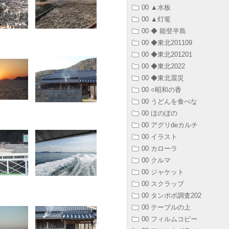
00 ▲水板
00 ▲灯篭
00 ◆ 能登半島
00 ◆東北201109
00 ◆東北201201
00 ◆東北2022
00 ◆東北震災
00 ○昭和の香
00 うどんを食べな
00 ほのぼの
00 アグリdeカルチ
00 イラスト
00 カローラ
00 クルマ
00 ジャケット
00 スクラップ
00 タンポポ調査202
00 テーブルの上
00 フィルムコピー