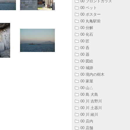
00 フロントガラス
00 ペット
00 ポスター
00 丸亀駅前
00 分解
00 化石
00 匠
00 呑
00 器
00 図絵
00 城跡
00 境内の樹木
00 家屋
00 山△
00 島 犬島
00 川 吉野川
00 川 土器川
00 川 綾川
00 店内
00 店舗