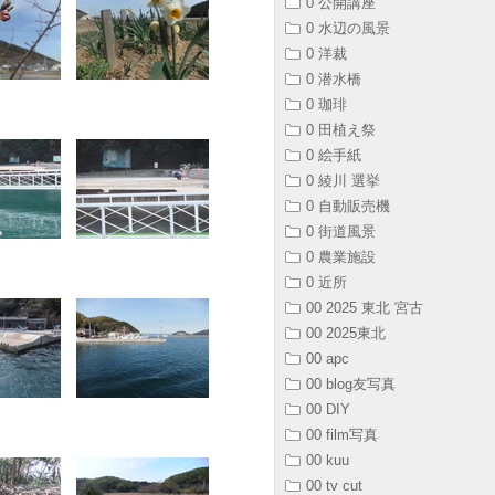
0 公開講座
0 水辺の風景
0 洋裁
0 潜水橋
0 珈琲
0 田植え祭
0 絵手紙
0 綾川 選挙
0 自動販売機
0 街道風景
0 農業施設
0 近所
00 2025 東北 宮古
00 2025東北
00 apc
00 blog友写真
00 DIY
00 film写真
00 kuu
00 tv cut