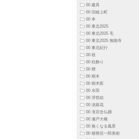
00 建具
00 旧綾上町
00 本
00 東北2025
00 東北2025 毛
00 東北2025 無能寺
00 東北紀行
00 枝
00 柱飾り
00 標
00 樹木
00 樹木医
00 水田
00 浮世絵
00 淡路花
00 滝宮念仏踊
00 瀬戸大橋
00 無くなる風景
00 猪熊弦一郎美術