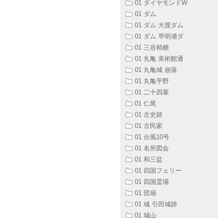
01 ダイヤモンドW
01 ダム
01 ダム 大渡ダム
01 ダム 早明浦ダ
01 三谷精糖
01 丸亀 美術館通
01 丸亀城 崩落
01 丸亀平野
01 二十四輩
01 仁尾
01 古史跡
01 古民家
01 台風10号
01 名所図会
01 和三盆
01 四国フェリー
01 四国霊場
01 団扇
01 城 引田城跡
01 城山