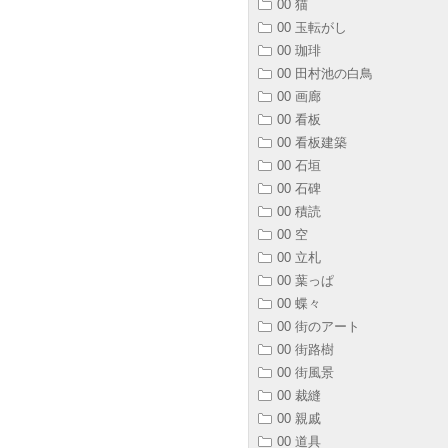
00 猫
00 玉転がし
00 珈琲
00 田村池の白鳥
00 画廊
00 看板
00 看板建築
00 石垣
00 石碑
00 積読
00 空
00 立札
00 葉っぱ
00 蝶々
00 街のアート
00 街路樹
00 街風景
00 裁縫
00 親戚
00 道具