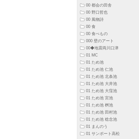
00 都会の田舎
00 野口哲也
00 風物詩
00 食
00 食べもの
000 壁のアート
00◆地震両川口津
01 MC
01 ため池
01 ため池 仁池
01 ため池 北条池
01 ため池 大井池
01 ため池 大窪池
01 ため池 宮池
01 ため池 桝池
01 ため池 田村池
01 ため池 稔念池
01 まんのう
01 サンポート高松