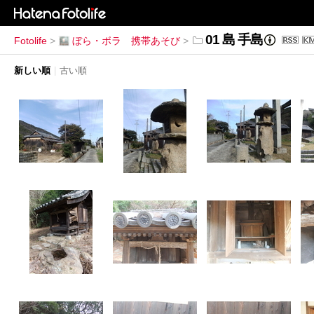
01 島 手島
Fotolife
>
ぼら・ボラ 携帯あそび
>
新しい順
|
古い順