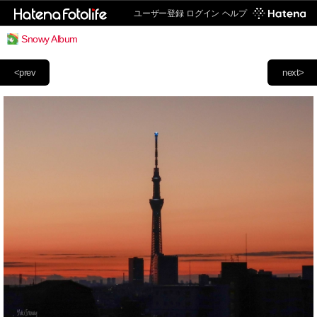
ユーザー登録
ログイン
ヘルプ
Snowy Album
<prev
next>