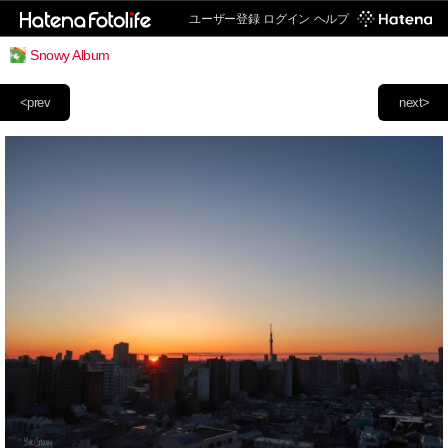
ユーザー登録
ログイン
ヘルプ
Snowy Album
<prev
next>