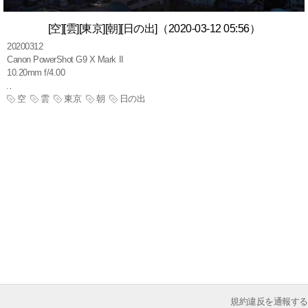
[空][雲][東京][朝][日の出]（2020-03-12 05:56）
20200312
Canon PowerShot G9 X Mark II
10.20mm f/4.00
空
雲
東京
朝
日の出
規約違反を通報する