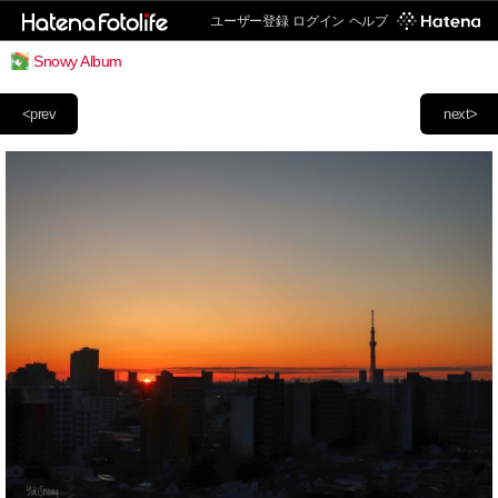
ユーザー登録
ログイン
ヘルプ
Snowy Album
<prev
next>