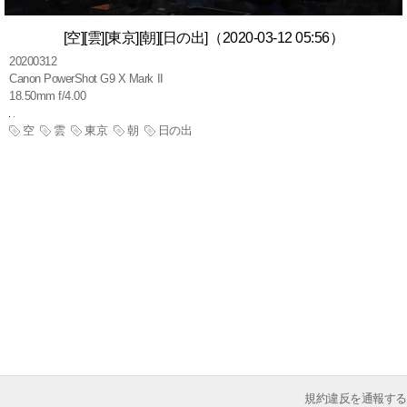
[空][雲][東京][朝][日の出]（2020-03-12 05:56）
20200312
Canon PowerShot G9 X Mark II
18.50mm f/4.00
空
雲
東京
朝
日の出
規約違反を通報する