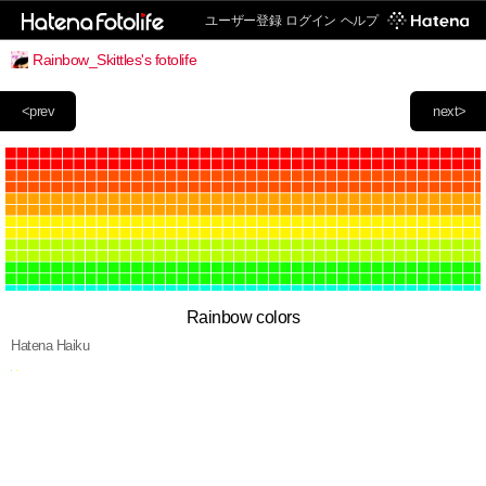
ユーザー登録
ログイン
ヘルプ
Rainbow_Skittles's fotolife
<prev
next>
Rainbow colors
Hatena Haiku