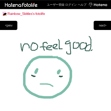
ユーザー登録
ログイン
ヘルプ
Rainbow_Skittles's fotolife
<prev
next>