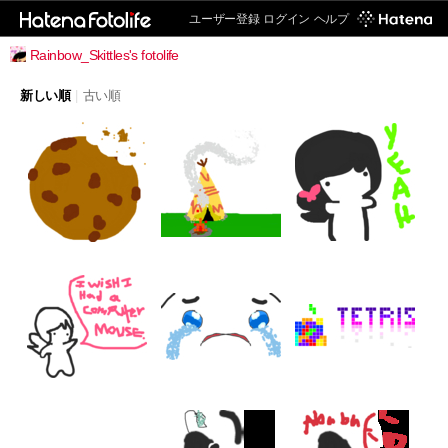
ユーザー登録
ログイン
ヘルプ
Rainbow_Skittles's fotolife
新しい順
|
古い順