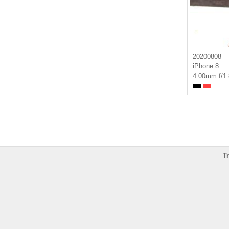
20200808
iPhone 8
4.00mm f/1
T