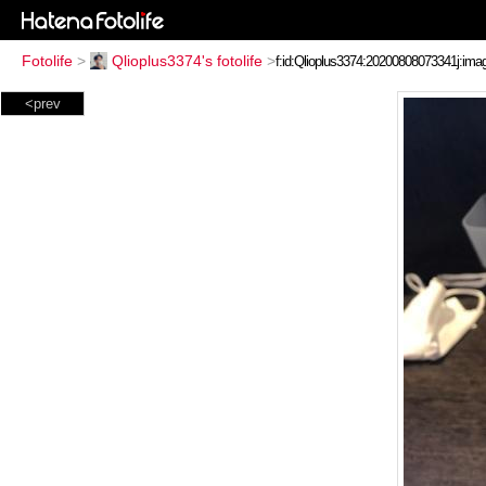
Fotolife
>
Qlioplus3374's fotolife
>
<prev