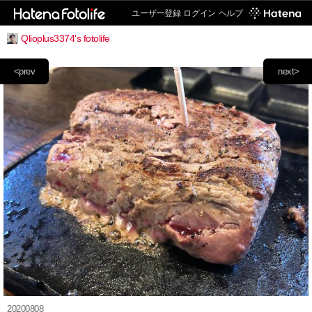
ユーザー登録
ログイン
ヘルプ
Qlioplus3374's fotolife
<prev
next>
20200808