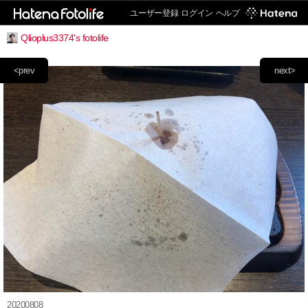
ユーザー登録
ログイン
ヘルプ
Qlioplus3374's fotolife
<prev
next>
20200808