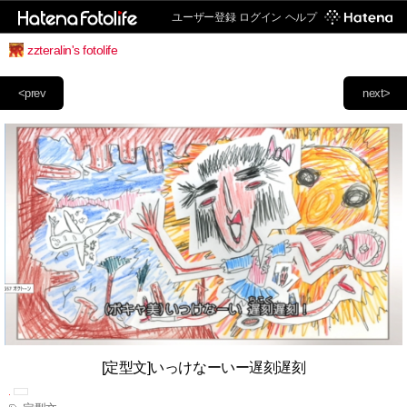
ユーザー登録
ログイン
ヘルプ
zzteralin's fotolife
<prev
next>
[定型文]いっけなーいー遅刻遅刻