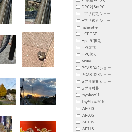
21渋谷ARラリー
DPC対SmPC
Fプリ前期ショー
Fプリ後期ショー
haheratter
HCPCSP
HpcPC後期
HPC前期
HPC後期
Mono
PCASDX2ショー
PCASDX3ショー
Sプリ前期ショー
Sプリ後期
toyshow11
ToyShow2010
WF08S
WF09S
WF10S
WF11S