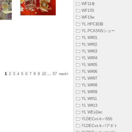
WF11冬
WF13S
WF13w
YL HPC前期
YL PCASNSショー
YL W#01
YL W#02
YL W#03
YL W#04
YL W#05
YL W#06
1
2
3
4
5
6
7
8
9
10
...
57
next>
YL W#07
YL W#08
YL W#09
YL W#11
YL W#13
YL WExDec
YLDECvsキバ555
YLDECvsキバアギト