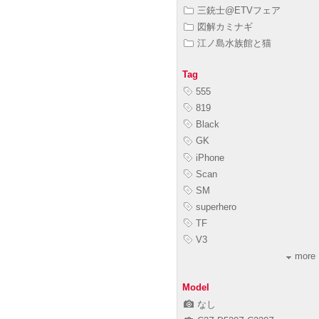
三銃士@ETVフェア
図解カミナギ
江ノ島水族館と猫
Tag
555
819
Black
GK
iPhone
Scan
SM
superhero
TF
V3
more
Model
なし