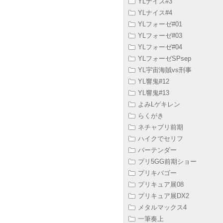
YLナイス#3
YLナイス#4
YLフォーゼ#01
YLフォーゼ#03
YLフォーゼ#04
YLフォーゼSPsep
YL宇宙海賊vs刑事
YL響鬼#12
YL響鬼#13
よみLゲキレン
らくがき
ネチャプリ前期
ハイクでセリフ
バーテンダー
プリ5GG前期ショー
プリキバゴー
プリキュア展08
プリキュア展DX2
メタルマックス4
一筆奏上