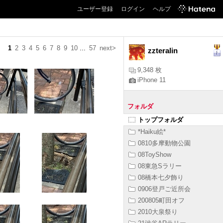
ユーザー登録
ログイン
ヘルプ
1
2
3
4
5
6
7
8
9
10
...
57
next>
zzteralin
9,348 枚
iPhone 11
フォルダ
トップフォルダ
*Haiku絵*
0810多摩動物公園
08ToyShow
08東急Sラリー
08橋本七夕飾り
0906登戸ご近所会
200805町田オフ
2010大泉祭り