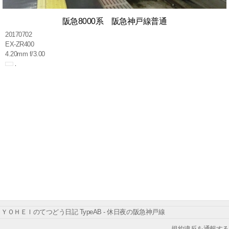
阪急8000系 阪急神戸線普通
20170702
EX-ZR400
4.20mm f/3.00
ＹＯＨＥＩのてつどう日記 TypeAB - 休日夜の阪急神戸線
規約違反を通報する