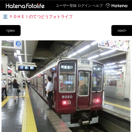
ユーザー登録
ログイン
ヘルプ
ＹＯＨＥＩのてつどうフォトライフ
<prev
next>