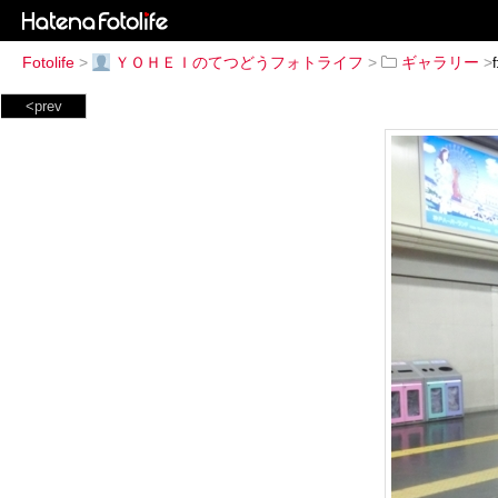
Fotolife
>
ＹＯＨＥＩのてつどうフォトライフ
>
ギャラリー
>
<prev