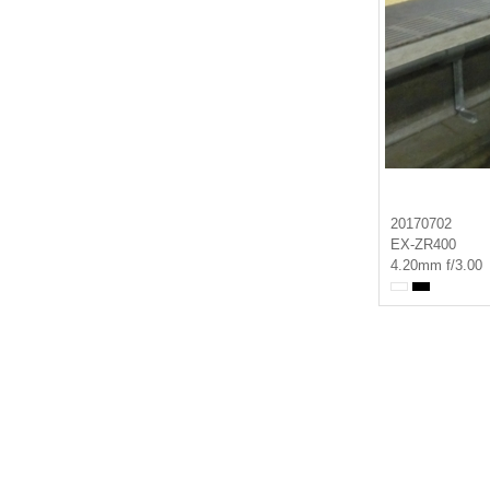
20170702
EX-ZR400
4.20mm f/3.00