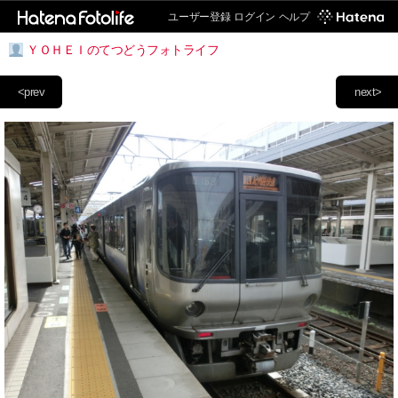
ユーザー登録
ログイン
ヘルプ
ＹＯＨＥＩのてつどうフォトライフ
<prev
next>