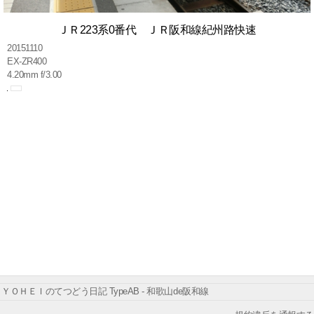
ＪＲ223系0番代 ＪＲ阪和線紀州路快速
20151110
EX-ZR400
4.20mm f/3.00
ＹＯＨＥＩのてつどう日記 TypeAB - 和歌山de阪和線