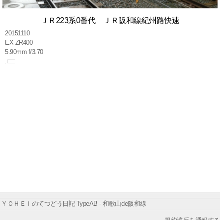
ＪＲ223系0番代 ＪＲ阪和線紀州路快速
20151110
EX-ZR400
5.90mm f/3.70
ＹＯＨＥＩのてつどう日記 TypeAB - 和歌山de阪和線