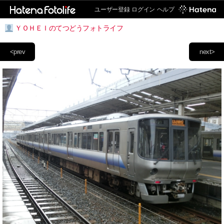
ユーザー登録
ログイン
ヘルプ
ＹＯＨＥＩのてつどうフォトライフ
<prev
next>