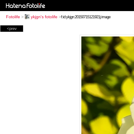
Fotolife
>
ykjgn's fotolife
>
<prev