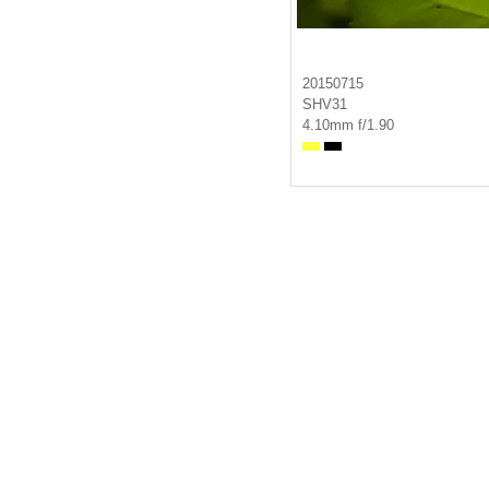
20150715
SHV31
4.10mm f/1.90