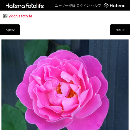
ユーザー登録
ログイン
ヘルプ
ykjgn's fotolife
<prev
next>