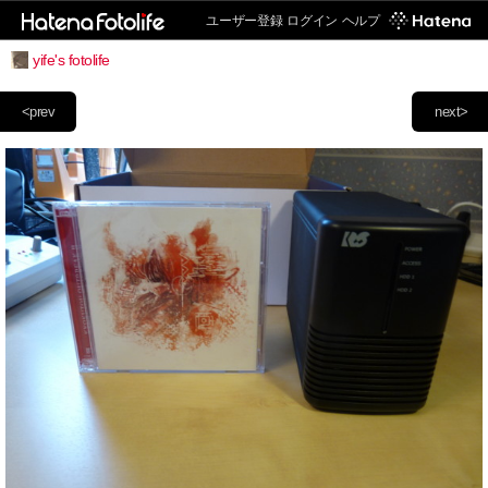
ユーザー登録
ログイン
ヘルプ
yife's fotolife
<prev
next>