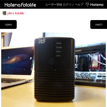
ユーザー登録
ログイン
ヘルプ
yife's fotolife
<prev
next>